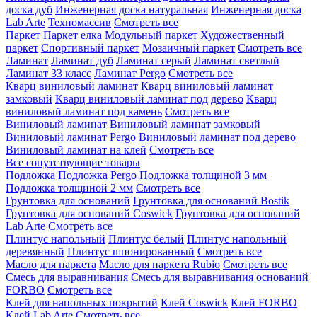
доска дуб
Инженерная доска натуральная
Инженерная доска
Lab Arte
Техномассив
Смотреть все
Паркет
Паркет елка
Модульный паркет
Художественный
паркет
Спортивный паркет
Мозаичный паркет
Смотреть все
Ламинат
Ламинат дуб
Ламинат серый
Ламинат светлый
Ламинат 33 класс
Ламинат Pergo
Смотреть все
Кварц виниловый ламинат
Кварц виниловый ламинат
замковый
Кварц виниловый ламинат под дерево
Кварц
виниловый ламинат под камень
Смотреть все
Виниловый ламинат
Виниловый ламинат замковый
Виниловый ламинат Pergo
Виниловый ламинат под дерево
Виниловый ламинат на клей
Смотреть все
Все сопутствующие товары
Подложка
Подложка Pergo
Подложка толщиной 3 мм
Подложка толщиной 2 мм
Смотреть все
Грунтовка для оснований
Грунтовка для оснований Bostik
Грунтовка для оснований Coswick
Грунтовка для оснований
Lab Arte
Смотреть все
Плинтус напольный
Плинтус белый
Плинтус напольный
деревянный
Плинтус шпонированный
Смотреть все
Масло для паркета
Масло для паркета Rubio
Смотреть все
Смесь для выравнивания
Смесь для выравнивания оснований
FORBO
Смотреть все
Клей для напольных покрытий
Клей Coswick
Клей FORBO
Клей Lab Arte
Смотреть все