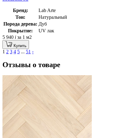
Бренд:
Lab Arte
Тон:
Натуральный
Порода дерева:
Дуб
Покрытие:
UV лак
5 940
i
за 1 м2
Купить
1
2
3
4
5
...
51
›
Отзывы о товаре