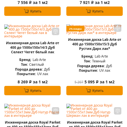
7 556
за 1 м2
7 921
за 1 м2
i
i
Купить
Купить
2% скидка
Инженерная доска Lab Arte от
Инженерная доска Lab Arte от
400 до 1500х150х15/3 Дуб
400 до 1500х150х14/3 Дуб
Рустик Дарк лак*
Селект Чегет белый лак
Бренд:
Lab Arte
Бренд:
Lab Arte
Тон:
Темный
Тон:
Светлый
Порода дерева:
Дуб
Порода дерева:
Дуб
Покрытие:
UV лак
Покрытие:
UV лак
8 269
за 1 м2
5 095
за 1 м2
5 207
i
i
Купить
Купить
Инженерная доска Royal Parket
Инженерная доска Royal Parket
от 400 до 1500х155х13мм Дуб
от 400 до 1500х155х13мм Дуб