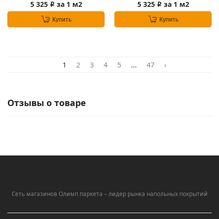
5 325
за 1 м2
5 325
за 1 м2
i
i
Купить
Купить
1
2
3
4
5
...
47
›
Отзывы о товаре
Сеть магазинов Олимп паркета – лидер рынка напольных покрытий