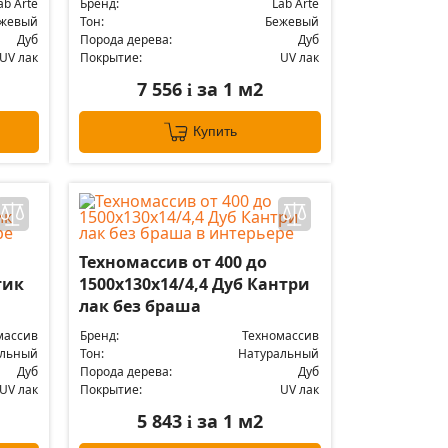
ab Arte
Бренд:
Lab Arte
жевый
Тон:
Бежевый
Дуб
Порода дерева:
Дуб
UV лак
Покрытие:
UV лак
7 556
за 1 м2
i
Купить
Техномассив от 400 до
тик
1500х130х14/4,4 Дуб Кантри
лак без браша
массив
Бренд:
Техномассив
альный
Тон:
Натуральный
Дуб
Порода дерева:
Дуб
UV лак
Покрытие:
UV лак
5 843
за 1 м2
i