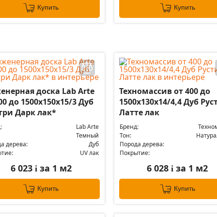
Купить
Купить
енерная доска Lab Arte
Техномассив от 400 до
00 до 1500х150х15/3 Дуб
1500х130х14/4,4 Дуб Рус
три Дарк лак*
Латте лак
:
Lab Arte
Бренд:
Техно
Темный
Тон:
Натур
а дерева:
Дуб
Порода дерева:
тие:
UV лак
Покрытие:
6 023
за 1 м2
6 028
за 1 м2
i
i
Купить
Купить