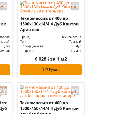
Техномассив от 400 до
тик
1500х130х14/4,4 Дуб Кантри
Ария лак
массив
Бренд:
Техномассив
чневый
Тон:
Темный
Дуб
Порода дерева:
Дуб
UV лак
Покрытие:
UV лак
6 028
за 1 м2
i
Купить
Arte
Техномассив от 400 до
 Дуб
1500х150х14/4,4 Дуб Кантри