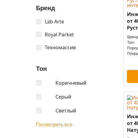
Бренд
Инж
от 4
Lab Arte
Рус
Royal Parket
Бренд
Тон:
Техномассив
Пород
Покры
Тон
Коричневый
Серый
Светлый
Инж
от 4
Посмотреть все
Нат