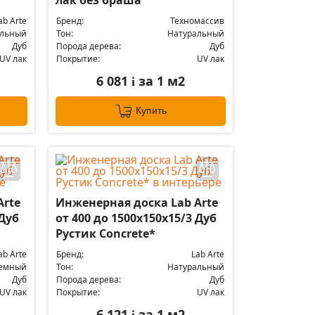
лак без браша
ab Arte
Бренд:
Техномассив
альный
Тон:
Натуральный
Дуб
Порода дерева:
Дуб
UV лак
Покрытие:
UV лак
6 081
за 1 м2
i
Купить
Arte
Инженерная доска Lab Arte
 Дуб
от 400 до 1500х150х15/3 Дуб
Рустик Concrete*
ab Arte
Бренд:
Lab Arte
емный
Тон:
Натуральный
Дуб
Порода дерева:
Дуб
UV лак
Покрытие:
UV лак
6 121
за 1 м2