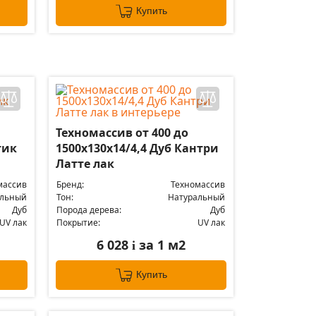
Купить
Техномассив от 400 до
тик
1500х130х14/4,4 Дуб Кантри
Латте лак
массив
Бренд:
Техномассив
альный
Тон:
Натуральный
Дуб
Порода дерева:
Дуб
UV лак
Покрытие:
UV лак
6 028
за 1 м2
i
Купить