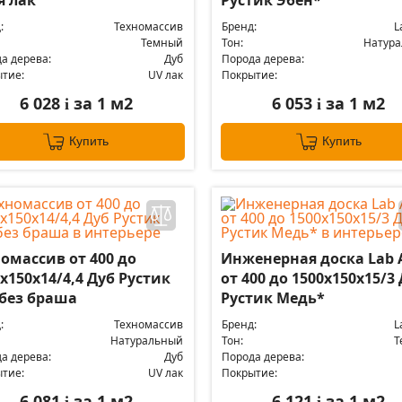
я лак
Рустик Эбен*
:
Техномассив
Бренд:
L
Темный
Тон:
Натур
а дерева:
Дуб
Порода дерева:
тие:
UV лак
Покрытие:
6 028
за 1 м2
6 053
за 1 м2
i
i
Купить
Купить
омассив от 400 до
Инженерная доска Lab 
х150х14/4,4 Дуб Рустик
от 400 до 1500х150х15/3
 без браша
Рустик Медь*
:
Техномассив
Бренд:
L
Натуральный
Тон:
Т
а дерева:
Дуб
Порода дерева:
тие:
UV лак
Покрытие:
6 081
за 1 м2
6 121
за 1 м2