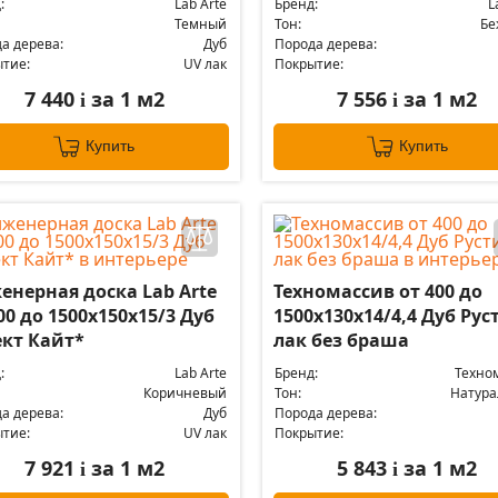
:
Lab Arte
Бренд:
L
Темный
Тон:
Бе
а дерева:
Дуб
Порода дерева:
тие:
UV лак
Покрытие:
7 440
за 1 м2
7 556
за 1 м2
i
i
Купить
Купить
енерная доска Lab Arte
Техномассив от 400 до
00 до 1500х150х15/3 Дуб
1500х130х14/4,4 Дуб Рус
ект Кайт*
лак без браша
:
Lab Arte
Бренд:
Техно
Коричневый
Тон:
Натур
а дерева:
Дуб
Порода дерева:
тие:
UV лак
Покрытие:
7 921
за 1 м2
5 843
за 1 м2
i
i