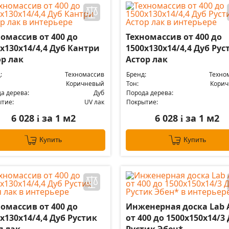
омассив от 400 до
Техномассив от 400 до
х130х14/4,4 Дуб Кантри
1500х130х14/4,4 Дуб Рус
ор лак
Астор лак
:
Техномассив
Бренд:
Техно
Коричневый
Тон:
Кори
а дерева:
Дуб
Порода дерева:
тие:
UV лак
Покрытие:
6 028
за 1 м2
6 028
за 1 м2
i
i
Купить
Купить
омассив от 400 до
Инженерная доска Lab 
х130х14/4,4 Дуб Рустик
от 400 до 1500х150х14/3