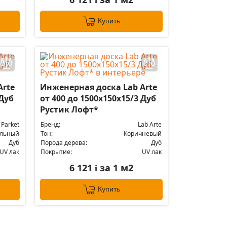
i
Купить
Arte
Инженерная доска Lab Arte
 Дуб
от 400 до 1500х150х15/3 Дуб
Рустик Лофт*
 Parket
Бренд:
Lab Arte
альный
Тон:
Коричневый
Дуб
Порода дерева:
Дуб
UV лак
Покрытие:
UV лак
6 121
за 1 м2
i
Купить