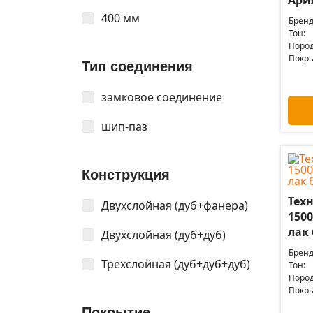
Ари
400 мм
Бренд
Тон:
Пород
Покры
Тип соединения
замковое соединение
шип-паз
Конструкция
Техн
Двухслойная (дуб+фанера)
1500
лак
Двухслойная (дуб+дуб)
Бренд
Трехслойная (дуб+дуб+дуб)
Тон:
Пород
Покры
Покрытие