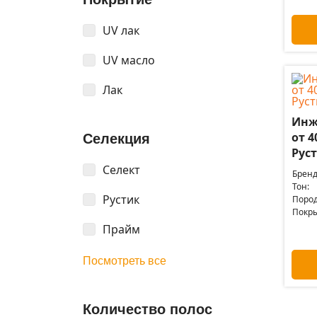
UV лак
UV масло
Лак
Инж
от 4
Селекция
Рус
Селект
Бренд
Тон:
Рустик
Пород
Покры
Прайм
Посмотреть все
Количество полос