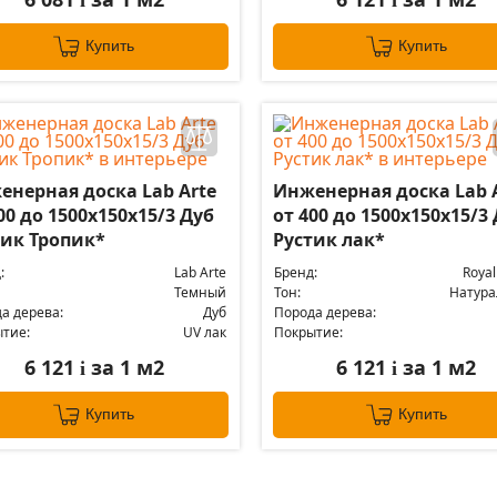
i
i
Купить
Купить
енерная доска Lab Arte
Инженерная доска Lab 
00 до 1500х150х15/3 Дуб
от 400 до 1500х150х15/3
тик Тропик*
Рустик лак*
:
Lab Arte
Бренд:
Royal
Темный
Тон:
Натур
а дерева:
Дуб
Порода дерева:
тие:
UV лак
Покрытие:
6 121
за 1 м2
6 121
за 1 м2
i
i
Купить
Купить