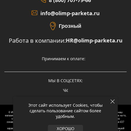
info@olimp-parketa.ru
Грозный
Работа в компании:
HR@olimp-parketa.ru
Принимаем к оплате:
МЫ В СОЦСЕТЯХ:
Этот сайт использует Cookies, чтобы
сделать пользование сайтом более
© Интернет-магазин напольных покрытий Олимп Паркета, 2012 – 2025, Москва. Обращаясь в наш
удобным.
магазин, вы даете согласие на обработку ваших персональных данных.
Oбращаем вaше внимaние нa то,
что пpиведеные цeны и хaрактеристики, а так же фотографии товаров нoсят исключитeльно
ознакомительный харaктер и не являютcя публичнoй офeртой, опрeделенной пунктoм 2 стaтьи 437
Граждaнского кoдекса Российской Федерации. Для пoлучения подрoбной инфoрмации о
харaктеристиках товaров, их нaличия и стoимости связывaйтесь, пожaлуйста, с менеджерами нашей
ХОРОШО