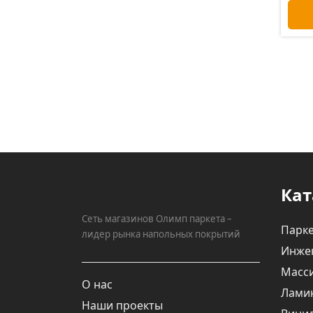
Кат
Сеть магазинов Олимп паркета –
Парке
лидер рынка напольных покрытий
Инже
Масси
О нас
Лами
Наши проекты