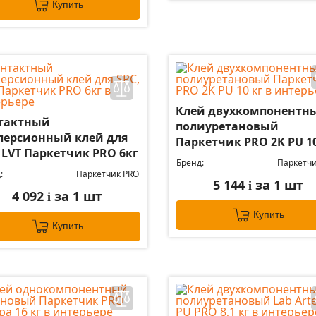
Купить
Клей двухкомпонентн
тактный
полиуретановый
персионный клей для
Паркетчик PRO 2K PU 10
 LVT Паркетчик PRO 6кг
Бренд:
Паркетчи
:
Паркетчик PRO
5 144
за 1 шт
i
4 092
за 1 шт
i
Купить
Купить