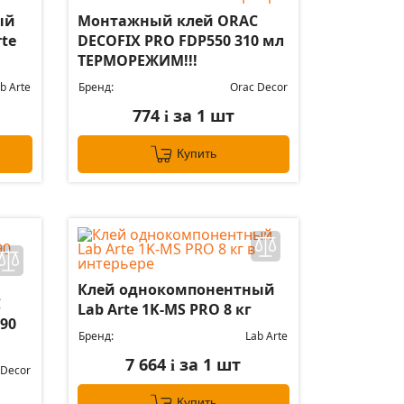
ый
Монтажный клей ORAC
te
DECOFIX PRO FDP550 310 мл
ТЕРМОРЕЖИМ!!!
b Arte
Бренд:
Orac Decor
774
за 1 шт
i
Купить
Клей однокомпонентный
C
Lab Arte 1K-MS PRO 8 кг
90
Бренд:
Lab Arte
7 664
за 1 шт
i
 Decor
Купить