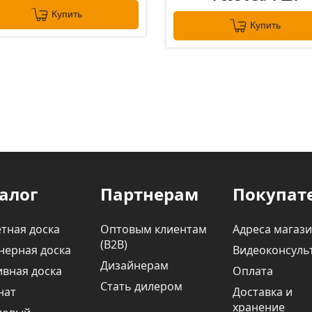
Купить
Купить
алог
Партнерам
Покупат
тная доска
Оптовым клиентам
Адреса магаз
(В2В)
нерная доска
Видеоконсуль
Дизайнерам
вная доска
Оплата
Стать дилером
нат
Доставка и
хранение