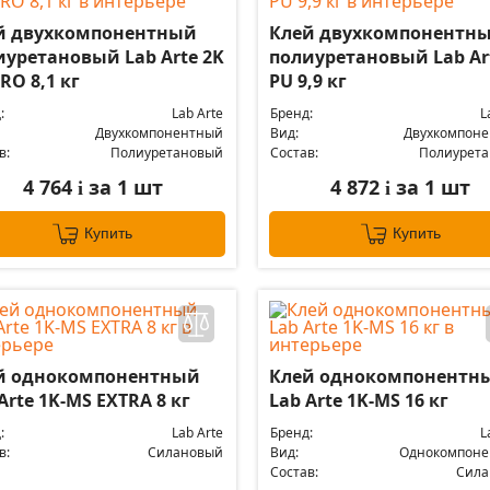
й двухкомпонентный
Клей двухкомпонентн
иуретановый Lab Arte 2K
полиуретановый Lab Ar
RO 8,1 кг
PU 9,9 кг
:
Lab Arte
Бренд:
L
Двухкомпонентный
Вид:
Двухкомпон
в:
Полиуретановый
Состав:
Полиурет
4 764
за 1 шт
4 872
за 1 шт
i
i
Купить
Купить
й однокомпонентный
Клей однокомпонентн
Arte 1K-MS EXTRA 8 кг
Lab Arte 1K-MS 16 кг
:
Lab Arte
Бренд:
L
в:
Силановый
Вид:
Однокомпоне
Состав:
Сила