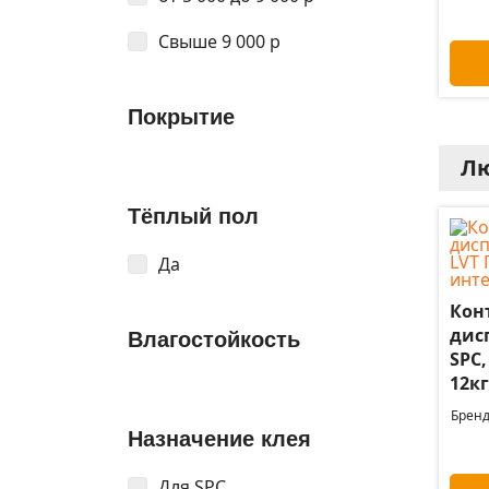
Свыше 9 000 р
Покрытие
Лю
Тёплый пол
Да
Кон
дис
Влагостойкость
SPC
12кг
Бренд
Назначение клея
Для SPC