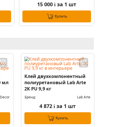
15 000
за 1 шт
i
Купить
C
Клей двухкомпонентный
0 мл
полиуретановый Lab Arte
2K PU 9,9 кг
 Decor
Бренд:
Lab Arte
4 872
за 1 шт
i
Купить