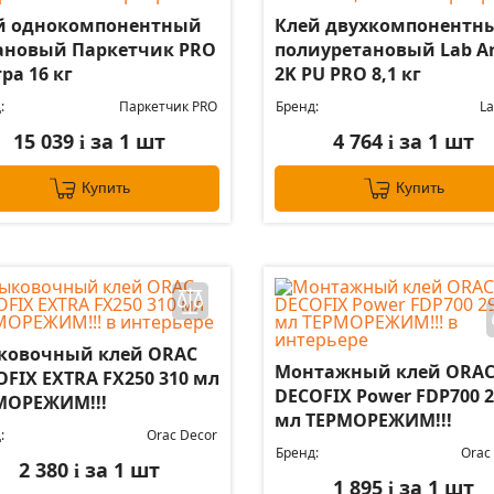
й однокомпонентный
Клей двухкомпонентн
ановый Паркетчик PRO
полиуретановый Lab Ar
ра 16 кг
2K PU PRO 8,1 кг
:
Паркетчик PRO
Бренд:
La
15 039
за 1 шт
4 764
за 1 шт
i
i
Купить
Купить
ковочный клей ORAC
Монтажный клей ORA
OFIX EXTRA FX250 310 мл
DECOFIX Power FDP700 2
МОРЕЖИМ!!!
мл ТЕРМОРЕЖИМ!!!
:
Orac Decor
Бренд:
Orac
2 380
за 1 шт
i
1 895
за 1 шт
i