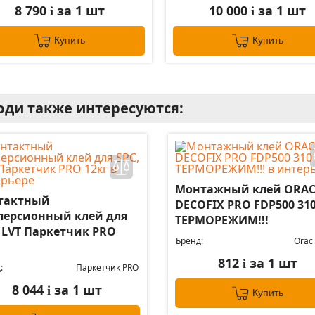
8 790
за 1 шт
10 000
за 1 шт
i
i
Купить
Купить
ди также интересуются:
Монтажный клей ORA
тактный
DECOFIX PRO FDP500 31
персионный клей для
ТЕРМОРЕЖИМ!!!
, LVT Паркетчик PRO
Бренд:
Orac
812
за 1 шт
i
:
Паркетчик PRO
8 044
за 1 шт
i
Купить