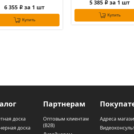
5 385
за 1 шт
i
6 355
за 1 шт
i
Купить
Купить
алог
Партнерам
Покупат
тная доска
Оптовым клиентам
Адреса магаз
(В2В)
нерная доска
Видеоконсуль