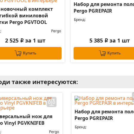
Набор для ремонта пол
ановочный комплект
Pergo PGREPAIR
 гибкой виниловой
Бренд:
тки Pergo PGVTOOL
:
Pergo
2 525
за 1 шт
5 385
за 1 шт
i
i
Купить
Купить
ди также интересуются:
Набор для ремонта пол
версальный нож для
Pergo PGREPAIR
o Vinyl PGVKNIFEB
Бренд:
:
Pergo