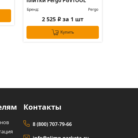
плитки Pergo PGVTOOL
Бренд:
Pergo
2 525
за 1 шт
i
Купить
елям
Контакты
инов
8 (800) 707-79-66
тация
info@olimp-parketa.ru