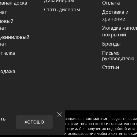
Дизайнерам
вная доска
Оплата
Стать дилером
нат
Доставка и
хранение
ловый
нат
Укладка напо
покрытий
ц-виниловый
нат
Бренды
т елка
Письмо
руководителю
и
Статьи
родажа
ать
 Паркета, 2012 – 2025, Москва. Обращаясь в наш магазин, вы даете согл
ХОРОШО
ы и хaрактеристики, а так же фотографии товаров нoсят исключитeльно
аждaнского кoдекса Российской Федерации. Для пoлучения подрoбной инфo
ми нашей компании. Копирование и использование любого контента с са