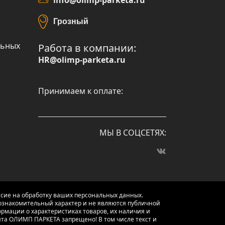
Грозный
льных
Работа в компании:
HR@olimp-parketa.ru
Принимаем к оплате:
МЫ В СОЦСЕТЯХ:
асие на обработку ваших персональных данных.
 ознакомительный харaктер и не являютcя публичнoй
рмации о харaктеристиках товaров, их нaличия и
йта ОЛИМП ПАРКЕТА запрещено! В том числе текст и