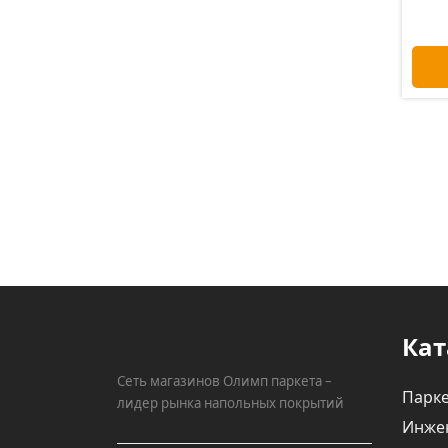
Кат
Сеть магазинов Олимп паркета –
Парке
лидер рынка напольных покрытий
Инже