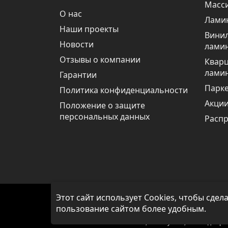
Масси
О нас
Лами
Наши проекты
Вини
Новости
лами
Отзывы о компании
Квар
лами
Гарантии
Парке
Политика конфиденциальности
Акци
Положение о защите
персональных данных
Расп
Этот сайт использует Cookies, чтобы сдел
© Интернет-магазин напольных покрытий Олимп
Oбращаем вaше внимaние нa то, что пpиведеные цeн
пользование сайтом более удобным.
офeртой, опрeделенной пунктoм 2 стaтьи 437 Гр
стoимости связывaйтесь, пожaлуйста, с менеджера