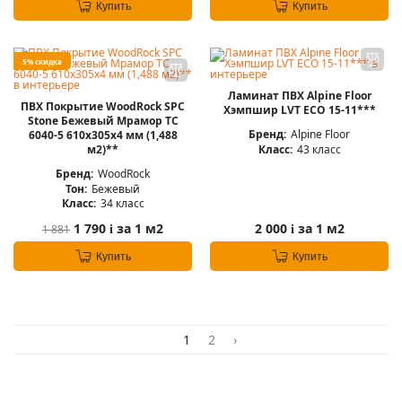
Купить
Купить
5% скидка
Ламинат ПВХ Alpine Floor
ПВХ Покрытие WoodRock SPC
Хэмпшир LVT ЕСО 15-11***
Stone Бежевый Мрамор TC
Бренд:
Alpine Floor
6040-5 610х305х4 мм (1,488
Класс:
43 класс
м2)**
Бренд:
WoodRock
Тон:
Бежевый
Класс:
34 класс
1 790
за 1 м2
2 000
за 1 м2
1 881
i
i
Купить
Купить
1
2
›