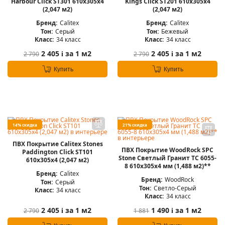
Harbour Click ST301 610x305x4
Kings Click ST201 610x305x4
(2,047 м2)
(2,047 м2)
Бренд:
Calitex
Бренд:
Calitex
Тон:
Серый
Тон:
Бежевый
Класс:
34 класс
Класс:
34 класс
2 405
за 1 м2
2 405
за 1 м2
2 790
2 790
i
i
Купить
Купить
14% скидка
21% скидка
ПВХ Покрытие Calitex Stones
ПВХ Покрытие WoodRock SPC
Paddington Click ST101
Stone Светлый Гранит TC 6055-
610x305x4 (2,047 м2)
8 610х305х4 мм (1,488 м2)**
Бренд:
Calitex
Бренд:
WoodRock
Тон:
Серый
Тон:
Светло-Серый
Класс:
34 класс
Класс:
34 класс
2 405
за 1 м2
1 490
за 1 м2
2 790
1 881
i
i