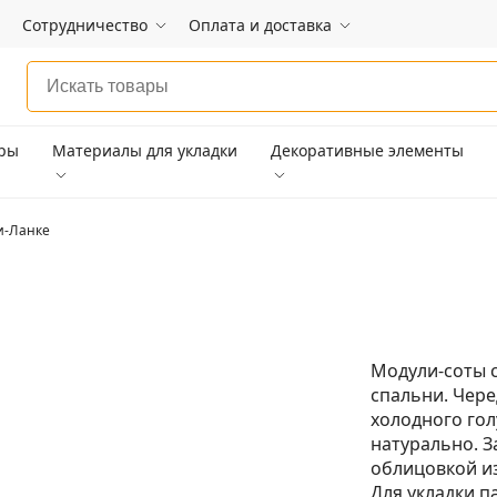
Сотрудничество
Оплата и доставка
ары
Материалы для укладки
Декоративные элементы
и-Ланке
Модули-соты 
спальни. Чер
холодного гол
натурально. З
облицовкой из
Для укладки п