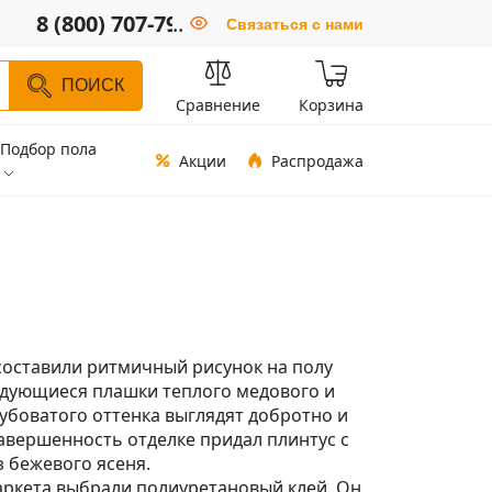
8 (800) 707-79-66
..
Связаться с нами
ПОИСК
Сравнение
Корзина
Подбор пола
Акции
Распродажа
составили ритмичный рисунок на полу
едующиеся плашки теплого медового и
убоватого оттенка выглядят добротно и
авершенность отделке придал плинтус с
 бежевого ясеня.
аркета выбрали полиуретановый клей. Он