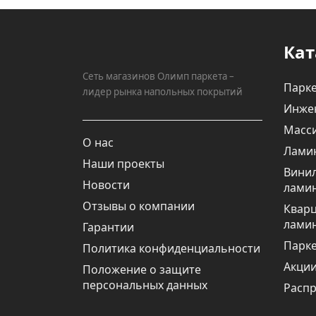
Кат
Сеть магазинов Олимп паркета –
Парке
лидер рынка напольных покрытий
Инже
Масси
О нас
Лами
Наши проекты
Вини
Новости
лами
Отзывы о компании
Квар
лами
Гарантии
Парке
Политика конфиденциальности
Акци
Положение о защите
персональных данных
Расп