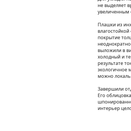
не выделяет в
увеличенным 
Плашки из ин
влагостойкой 
покрытие тол
неоднократно
выложили в ви
холодный и те
результате т
экологичное 
можно локаль
Завершили отд
Его облицовка
шпонированно
интерьер цел