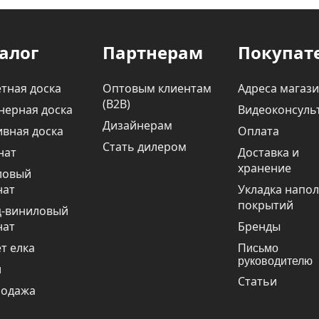
алог
Партнерам
Покупат
тная доска
Оптовым клиентам
Адреса магаз
(В2В)
нерная доска
Видеоконсуль
Дизайнерам
вная доска
Оплата
Стать дилером
нат
Доставка и
хранение
ловый
нат
Укладка напо
покрытий
ц-виниловый
нат
Бренды
т елка
Письмо
руководителю
и
Статьи
родажа