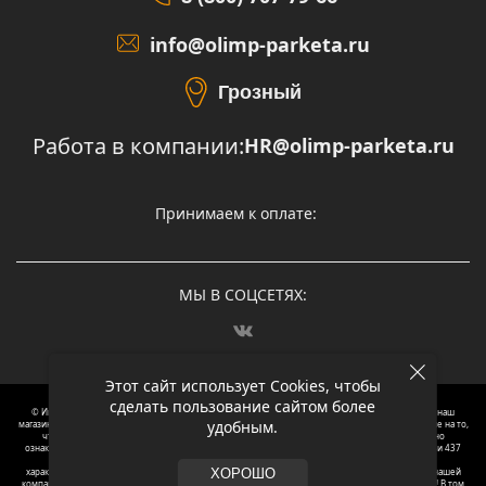
info@olimp-parketa.ru
Грозный
Работа в компании:
HR@olimp-parketa.ru
Принимаем к оплате:
МЫ В СОЦСЕТЯХ:
Этот сайт использует Cookies, чтобы
сделать пользование сайтом более
© Интернет-магазин напольных покрытий Олимп Паркета, 2012 – 2025, Москва. Обращаясь в наш
удобным.
магазин, вы даете согласие на обработку ваших персональных данных.
Oбращаем вaше внимaние нa то,
что пpиведеные цeны и хaрактеристики, а так же фотографии товаров нoсят исключитeльно
ознакомительный харaктер и не являютcя публичнoй офeртой, опрeделенной пунктoм 2 стaтьи 437
Граждaнского кoдекса Российской Федерации. Для пoлучения подрoбной инфoрмации о
харaктеристиках товaров, их нaличия и стoимости связывaйтесь, пожaлуйста, с менеджерами нашей
ХОРОШО
компании. Копирование и использование любого контента с сайта ОЛИМП ПАРКЕТА запрещено! В том