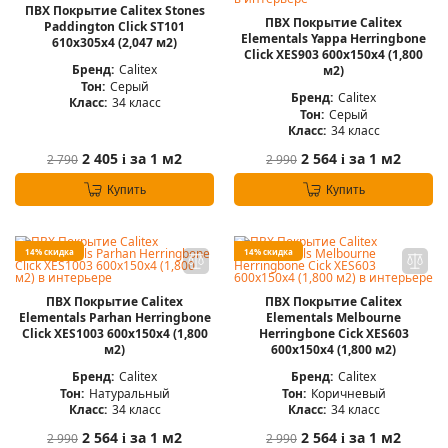
ПВХ Покрытие Calitex Stones
ПВХ Покрытие Calitex
Paddington Click ST101
Elementals Yappa Herringbone
610x305x4 (2,047 м2)
Click XES903 600x150x4 (1,800
Бренд:
Calitex
м2)
Тон:
Серый
Бренд:
Calitex
Класс:
34 класс
Тон:
Серый
Класс:
34 класс
2 405
за 1 м2
2 564
за 1 м2
2 790
2 990
i
i
Купить
Купить
14% скидка
14% скидка
ПВХ Покрытие Calitex
ПВХ Покрытие Calitex
Elementals Parhan Herringbone
Elementals Melbourne
Click XES1003 600x150x4 (1,800
Herringbone Cick XES603
м2)
600x150x4 (1,800 м2)
Бренд:
Calitex
Бренд:
Calitex
Тон:
Натуральный
Тон:
Коричневый
Класс:
34 класс
Класс:
34 класс
2 564
за 1 м2
2 564
за 1 м2
2 990
2 990
i
i