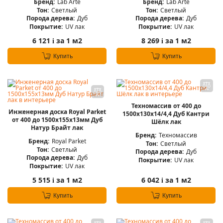
Бренд:
Lab Arte
Бренд:
Lab Arte
Тон:
Светлый
Тон:
Светлый
Порода дерева:
Дуб
Порода дерева:
Дуб
Покрытие:
UV лак
Покрытие:
UV лак
6 121
за 1 м2
8 269
за 1 м2
i
i
Купить
Купить
Техномассив от 400 до
Инженерная доска Royal Parket
1500х130х14/4,4 Дуб Кантри
от 400 до 1500х155х13мм Дуб
Шёлк лак
Натур Брайт лак
Бренд:
Техномассив
Бренд:
Royal Parket
Тон:
Светлый
Тон:
Светлый
Порода дерева:
Дуб
Порода дерева:
Дуб
Покрытие:
UV лак
Покрытие:
UV лак
5 515
за 1 м2
6 042
за 1 м2
i
i
Купить
Купить